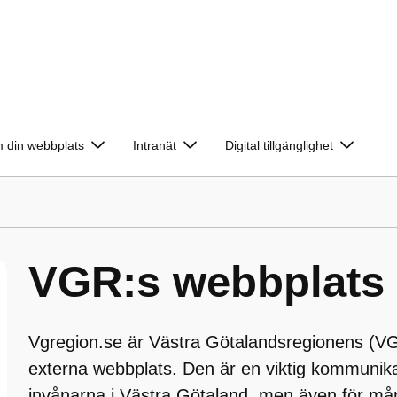
 din webbplats
Intranät
Digital tillgänglighet
VGR:s webbplats 
Vgregion.se är Västra Götalandsregionens (VGR
externa webbplats. Den är en viktig kommunika
invånarna i Västra Götaland, men även för må