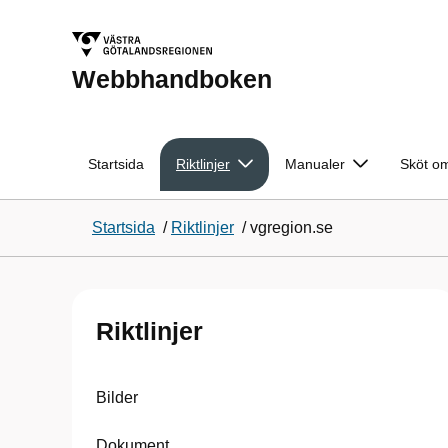
Webbhandboken
Startsida
Riktlinjer
Manualer
Sköt om
Startsida
/
Riktlinjer
/
vgregion.se
Riktlinjer
Bilder
Dokument