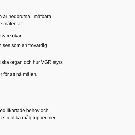
n är nedbrutna i mätbara
de målen är:
givare ökar
h ses som en trovärdig
itiska organ och hur VGR styrs
 för att nå målen.
ed likartade behov och
p i sju olika målgrupper,med