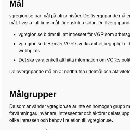
Mål
vgregion.se har mål på olika nivåer. De övergripande måle
mål. I vissa fall finns mål för enskilda sidor. De övergripan
vgregion.se bidrar till att intresset för VGR som arbets
vgregion.se beskriver VGR:s verksamhet begripligt oc
webbplats
Det ska vara enkelt att hitta information om VGR:s pol
De övergripande målen är nedbrutna i delmål och aktiviteter
Målgrupper
De som använder vgregion.se är inte en homogen grupp m
förväntningar. Invånare, intressenter och aktörer delats up
olika intressen och behov i relation till vgregion.se.